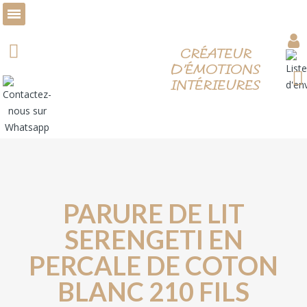
Nos produits
Nos marques
Service décoration
A propos de nous
Nos actualités
CRÉATEUR
D'ÉMOTIONS
INTÉRIEURES
PARURE DE LIT
SERENGETI EN
PERCALE DE COTON
BLANC 210 FILS