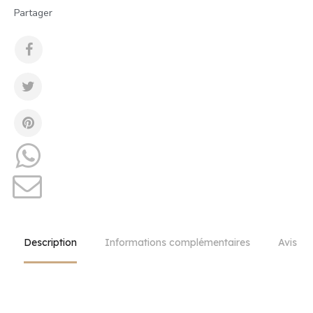
Partager
×
Se connecter
Vous devez être connectés pour enregistrer un produit
dans votre liste d'envies
Annuler
Se connecter
Description
Informations complémentaires
Avis